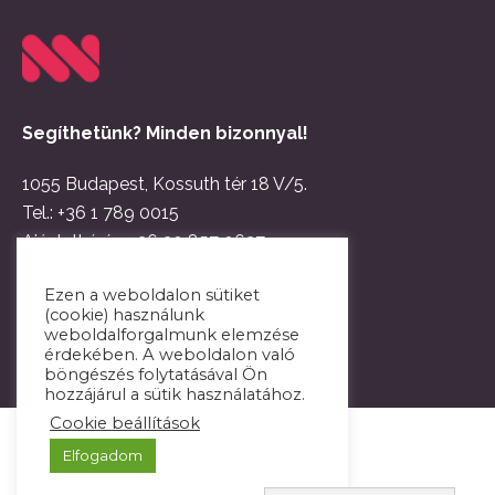
Segíthetünk? Minden bizonnyal!
1055 Budapest, Kossuth tér 18 V/5.
Tel.:
+36 1 789 0015
Ajánlatkérés:
+36 30 857 0627
Email:
hello@netwerk.hu
Ezen a weboldalon sütiket
(cookie) használunk
weboldalforgalmunk elemzése
érdekében. A weboldalon való
böngészés folytatásával Ön
hozzájárul a sütik használatához.
Cookie beállítások
Elfogadom