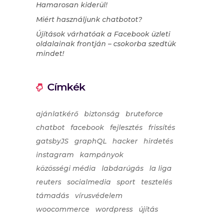
Hamarosan kiderül!
Miért használjunk chatbotot?
Újítások várhatóak a Facebook üzleti
oldalainak frontján – csokorba szedtük
mindet!
Címkék
ajánlatkérő
biztonság
bruteforce
chatbot
facebook
fejlesztés
frissítés
gatsbyJS
graphQL
hacker
hirdetés
instagram
kampányok
közösségi média
labdarúgás
la liga
reuters
socialmedia
sport
tesztelés
támadás
vírusvédelem
woocommerce
wordpress
újítás