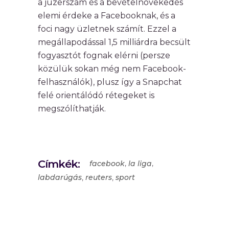
a júzerszám és a bevételnövekedés
elemi érdeke a Facebooknak, és a
foci nagy üzletnek számít. Ezzel a
megállapodással 1,5 milliárdra becsült
fogyasztót fognak elérni (persze
közülük sokan még nem Facebook-
felhasználók), plusz így a Snapchat
felé orientálódó rétegeket is
megszólíthatják.
Címkék:
,
,
facebook
la liga
,
,
labdarúgás
reuters
sport