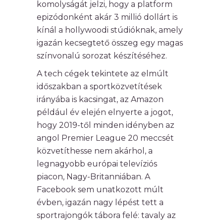
komolyságát jelzi, hogy a platform
epizódonként akár 3 millió dollárt is
kínál a hollywoodi stúdióknak, amely
igazán kecsegtető összeg egy magas
színvonalú sorozat készítéséhez.
A tech cégek tekintete az elmúlt
időszakban a sportközvetítések
irányába is kacsingat, az Amazon
például év elején elnyerte a jogot,
hogy 2019-től minden idényben az
angol Premier League 20 meccsét
közvetíthesse nem akárhol, a
legnagyobb európai televíziós
piacon, Nagy-Britanniában. A
Facebook sem unatkozott múlt
évben, igazán nagy lépést tett a
sportrajongók tábora felé: tavaly az