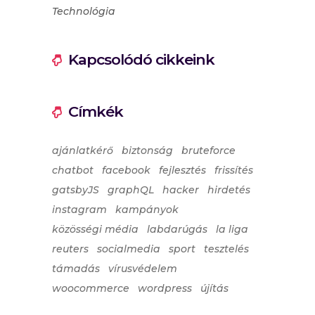
Technológia
Kapcsolódó cikkeink
Címkék
ajánlatkérő
biztonság
bruteforce
chatbot
facebook
fejlesztés
frissítés
gatsbyJS
graphQL
hacker
hirdetés
instagram
kampányok
közösségi média
labdarúgás
la liga
reuters
socialmedia
sport
tesztelés
támadás
vírusvédelem
woocommerce
wordpress
újítás