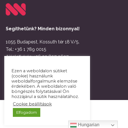
Segíthetünk? Minden bizonnyal!
1055 Budapest, Kossuth tér 18 V/5.
Tel.:
+36 1 789 0015
Ajánlatkérés:
+36 30 857 0627
Email:
hello@netwerk.hu
Ezen a weboldalon sütiket
(cookie) használunk
weboldalforgalmunk elemzése
érdekében. A weboldalon való
böngészés folytatásával Ön
hozzájárul a sütik használatához.
Cookie beállítások
Elfogadom
Hungarian